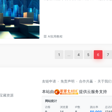
AI实用教程
1
…
4
5
6
7
友链申请
免责声明
合作共赢
关于我们
本站由
提供云服务支持
全网宝藏资源
网站统计
访客
浏览量
IP数
跳出率
总访
9
14
8
50.00%
174