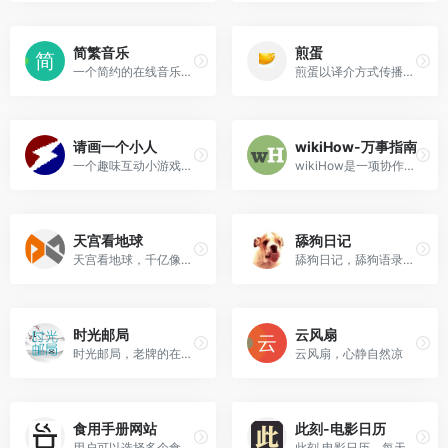
简繁音乐
煎蛋
一个简约的在线音乐播放器，具有音乐搜索、播放、每日推荐、私人FM、歌词显示、歌曲评论、网易云登录与云盘等功能
煎蛋以译介方式传播网络新鲜资讯
请画一个小人
wikiHow-万事指南
一个趣味互动小游戏，首次需要你在网站内画一个小人，随便画一个人的形状就好，画完之后点击完成，然后小人就会动起来了。
wikiHow是一项协作项目，目标是建立世界最大的最高质量的指导手册。无论您想做什么，我们的多语种指导手册都可以为您提供免费的逐步指导。
天宫看地球
舔狗日记
天宫看地球，千亿像素看地球的无广告版本
舔狗日记，舔狗语录，舔狗们的网站
时光邮局
云风扇
时光邮局，老牌的在线邮件存储平台，运行已有10年之久，给未来写封信
云风扇，心静自然凉
食用手册网站
此刻-电影日历
用户可以选择多个食材，再选择一个厨具后，网站自动给出可以做出的菜肴名称和做发
此刻 电影日历，每天一部优秀电影。电影爱好者的心灵港湾，在这里，发现电影，享受电影，分享电影。