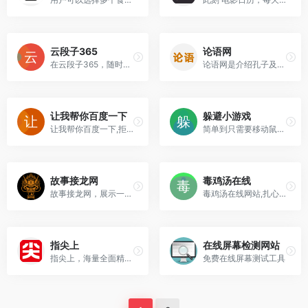
云段子365
论语网
在云段子365，随时发现搞笑热评内涵段子，拥有励志短语 彩虹屁 搞笑段子 朋友圈文案 毒鸡汤等
论语网是介绍孔子及其弟子著作《论语》的阅读网站,分享论语全文完整版,论语原文及翻译,论语十二章原文及翻译,论语十则原文及翻译,论语全文注释翻译赏析,论语名句,论语读后感等
让我帮你百度一下
躲避小游戏
让我帮你百度一下,拒绝伸手党,有趣的网页
简单到只需要移动鼠标即可！网站可以在线游玩黑白线条风格的躲避小游戏，随着关卡难度的升级，你的脑、眼、手协作也将受到考验！
故事接龙网
毒鸡汤在线
故事接龙网，展示一下你深层复杂的脑洞吧，网站可以让全网网友一起创作同一个故事，随着剧情的发展，身为主角的你将一步步走向不可控的结局！
毒鸡汤在线网站,扎心语录网站
指尖上
在线屏幕检测网站
指尖上，海量全面精美的VR全景旅游景点介绍
免费在线屏幕测试工具