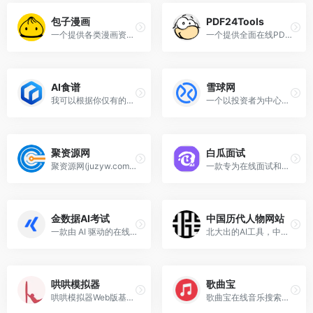
包子漫画
PDF24Tools
一个提供各类漫画资源的在线平台
一个提供全面在线PDF处理工具的平台
AI食谱
雪球网
我可以根据你仅有的食材为你定制菜谱
一个以投资者为中心的金融投资社区
聚资源网
白瓜面试
聚资源网(juzyw.com)，是一家聚合了全网资源的网址导航网站
一款专为在线面试和笔试场景设计的 AI 助手，支持实时语音识别、图片识别、智能辅助回答、双设备互连等功能，全平台适用。不惧面试，助你轻松拿 Offer。
金数据AI考试
中国历代人物网站
一款由 AI 驱动的在线考试软件，支持AI出题、AI自动生成题库。
北大出的AI工具，中国历代人物网站在网站上可以看到全中国的历代人物以及关系等等备受历史爱好者喜爱
哄哄模拟器
歌曲宝
哄哄模拟器Web版基于AI技术，让你进入到不同场景之中，用语言技巧和沟通能力去哄你的对象
歌曲宝在线音乐搜索，可以在线免费下载全网MP3付费歌曲、流行音乐、经典老歌等。曲库完整，更新迅速，试听流畅，支持高品质|无损音质~