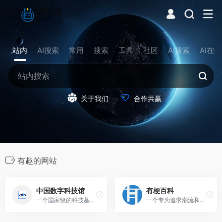
站内
AI搜索
常用
搜索
工具
社区
AI搜索
AI在
关于我们
合作共赢
有趣的网站
中国数字科技馆
有梗百科
一个国家级的科技基础条件平台,旨在通过数字化手段展示和传播科技知识
一个专为追求潮流和幽默的年轻人打造的知识分享平台