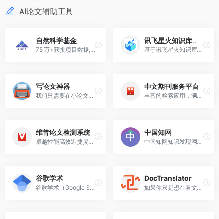
AI论文辅助工具
自然科学基金
讯飞星火知识库文档问答
75 万+获批项目数据,智能析热点,一键生成高质量申请书
基于讯飞星火知识库方案，高效检索文档信息，准确回答专业问题。提供Al分析、阅读、问答工具，让大模型助你高效了解文档内容。
写论文神器
中文期刊服务平台
我们只需要在小论文生成器中输入文章题目、学科类目、主关键词和副关键词，小论文神器就会生成多篇相关论文。
丰富的检索应用，满足用户查全、查准、查新等多场景检索应用。
维普论文检测系统
中国知网
卓越性能高效迅捷灵活安全精...
中国知网知识发现网络平台—面向海内外读者提供中国学术文献
谷歌学术
DocTranslator
谷歌学术（Google Scholar）是一个免费的学术搜索引擎，致力于帮助用户快速找到各种学术文献和研究成果。
如果你只是想在看文献时，查找个别不认识的词，可以用下面这个网站。