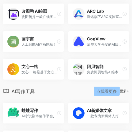
改图鸭 AI绘画
ARC Lab
改图鸭是一款在线图像处理工具
腾讯旗下ARC实验室推出的ARC Lab的研究有助于提升人机交互体验并推动智能化技术在社会生活中的应用
画宇宙
CogView
人工智能AI作画网站！
清华大学开发的AI绘图工具
文心一格
阿贝智能
文心·一格是基于文心大模型的文生图系统实现的产品化创新。2022年8月19日，中国图象图形大会 CCIG 2022 在成都召开，正式发布 AI 艺术和创意辅助平台——文心·一格，这是百度依托飞桨、文心大模型的技术创新推出的“AI 作画”首款产品。
免费阿贝智能AI绘本AI绘画创作平台
AI写作工具
更多+
点我看更多
蛙蛙写作
AI新媒体文章
AI小说剧本创作平台,提供AI续写扩写润色长篇短篇剧本一站式AI写作工具
一款专为新媒体人打造的AI写作工具