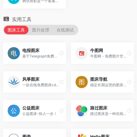
腾讯智影是一个集素材搜集、视频剪辑、后期包装、渲染导出和发布于一体的在线剪辑平台，能够为用户提供从端到端的一站式视频剪辑及制作服务。
实用工具
图床工具
图片处理
在线测试
电报图床
牛图网
基于Telegraph免费和无限的图像托管
牛图网 - 免费图片空间,图片上传,免费传图,免费上传图片,免费图片存储,免费外链,免费空间,PNG上传,GIF上传,JPEG上传,最好的图片上传站
风筝图床
图床导航
一款在线免费图床cdn工具
稳定长期运营的图床推荐
公益图床
路过图床
公益图床-快人一步！
路过图床是一种在线图片托管服务，免费公共图床,全球CDN加速.
图壳
Hello图床