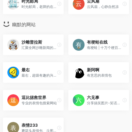
时光邮局
云风扇
时光邮局，老牌的在线邮件存储平台，运行已有10年之久，给未来写封信
云风扇，心静自然凉
幽默的网站
沙雕普拉斯
有梗蛙在线
汇聚全网沙雕新闻的网站
有梗蛙 | 十万个梗百科，网络流行语知识库
最右
新阿啊
最右，超级有趣的兴趣社区搞笑摸鱼发源地
有意思的表情包
逗比拯救世界
六见事
专业的表情包搜索网站
分享搞笑图片-笑话大全-幽默段子。
表情233
蘑菇头表情包、斗图搞笑表情包、表情包制作