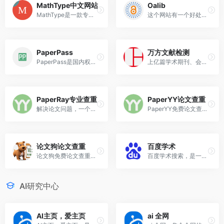
MathType中文网站
Oalib
MathType是一款专业的数学公式编辑器
这个网站有一个好处是，你搜索出来文献以后，它会有相关的文章推荐，而且在右边会有相应的期刊推荐。
PaperPass
万方文献检测
PaperPass是国内权威的中文论...
上亿篇学术期刊、会议论文、学位论文、专利数据、报纸数据、标准数据、英文资源，覆盖国内核心期刊、主要会议、学科以及优秀报纸，千万级具有学术价值的网络资源
PaperRay专业查重
PaperYY论文查重
解决论文问题，一个软件就够了，不用东奔西跑；找资料，查重复率，修改降重，格式规范…你要的一应俱全。
PaperYY免费论文查重检测-免...
论文狗论文查重
百度学术
论文狗免费论文查重软件,每天免费检测一篇
百度学术搜索，是一个提供海量中英文文献检索的学术资源搜索平台
AI研究中心
AI主页，爱主页
ai 全网