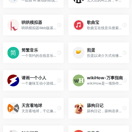
一款由 AI 驱动的在线考试软件，支持AI出题、AI自动生成题库。
北大出的AI工具，中国历代人物网站在网站上可以看到全中国的历代人物以及关系等等备受历史爱好者喜爱
哄哄模拟器
歌曲宝
哄哄模拟器Web版基于AI技术，让你进入到不同场景之中，用语言技巧和沟通能力去哄你的对象
歌曲宝在线音乐搜索，可以在线免费下载全网MP3付费歌曲、流行音乐、经典老歌等。曲库完整，更新迅速，试听流畅，支持高品质|无损音质~
简繁音乐
煎蛋
一个简约的在线音乐播放器，具有音乐搜索、播放、每日推荐、私人FM、歌词显示、歌曲评论、网易云登录与云盘等功能
煎蛋以译介方式传播网络新鲜资讯
请画一个小人
wikiHow-万事指南
一个趣味互动小游戏，首次需要你在网站内画一个小人，随便画一个人的形状就好，画完之后点击完成，然后小人就会动起来了。
wikiHow是一项协作项目，目标是建立世界最大的最高质量的指导手册。无论您想做什么，我们的多语种指导手册都可以为您提供免费的逐步指导。
天宫看地球
舔狗日记
天宫看地球，千亿像素看地球的无广告版本
舔狗日记，舔狗语录，舔狗们的网站