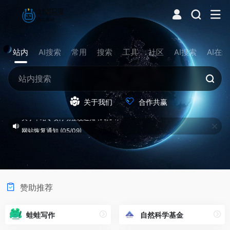
站内
AI搜索
常用
搜索
工具
社区
AI搜索
AI在
关于我们
合作共赢
网站恢复通知 (05/09)
赞助推荐
蛙蛙写作
自然科学基金