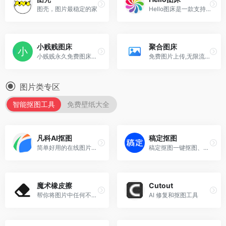
图壳，图片最稳定的家
Hello图床是一款支持多图上传,粘贴上传,URL上传,图片压缩,图片鉴黄等多种实用功能,提供高速稳定的图片上传和外链服务与全球CDN加速服务
小贱贱图床
聚合图床
小贱贱永久免费图床，支出图床API合作，支持批量上传
免费图片上传,无限流量,无限外链,全网CDN,提供API和客户端上传图片
图片类专区
智能抠图工具
免费壁纸大全
凡科AI抠图
稿定抠图
简单好用的在线图片处理工具。
稿定抠图一键抠图、强大的在线抠图工具
魔术橡皮擦
Cutout
帮你将图片中任何不需要的部分智能擦除、填补背景内容。
AI 修复和抠图工具