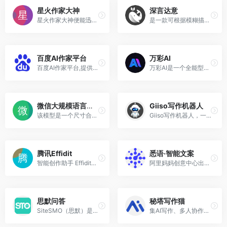
星火作家大神
深言达意
星火作家大神便能迅速生成高质量的小说内容，让您的创作更加高效
是一款可根据模糊描述，找词找句的免费智能写作工具
百度AI作家平台
万彩AI
百度AI作家平台,提供了AI写作的各种功能
万彩AI是一个全能型AI内容创作网站
微信大规模语言模型WeLM
Giiso写作机器人
该模型是一个尺寸合理的中文...
Giiso写作机器人，一款内容创作AI辅助工具
腾讯Effidit
悉语·智能文案
智能创作助手 Effidit（Effic...
阿里妈妈创意中心出品的一款一键生成商品营销文案的工具
思默问答
秘塔写作猫
SiteSMO（思默）是一个综合性的AI应用平台，提供广泛的实用工具和服务。
集AI写作、多人协作、文本校对、改写润色、自动配图等功能为一体AI Native内容创作平台 一分钟了解如何使用 快速访问 新建文档 从空文本起草 AI写作 让AI辅助您高效写作