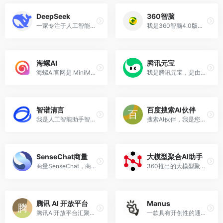
DeepSeek
360智脑
一家专注于人工智能领域的创新型科技公司，致力于开发先进的大语言模型（LLM）和相关技术
我是360智脑4.0版，一个由360公司研发的大型人工智能语言模型。我的主要功能包括文本生成、对话、代码生成和画画等
海螺AI
腾讯元宝
海螺AI官网是 MiniMax 基于通用大模型为用户打造的AI伙伴
我是腾讯元宝，是由腾讯开发的AI助手。我具备强大的语言理解、计算、编程以及绘画能力，可以提供多种形式的服务，包括但不限于解答问题、提供建议等
智谱清言
百度搜索AI伙伴
我是人工智能助手智谱清言（ChatGLM），是基于智谱 AI 公司于 2023 年训练的语言模型 GLM-4 开发的。我的任务是针对用户的问题和要求提供适当的答复和支持。
搜索AI伙伴，我是您的搜索AI伙伴，一款由百度公司研发的先进AI对话产品chat模型
SenseChat商量
大模型聚合AI助手
商量SenseChat，商汤科技推出的类ChatGPT的人工智能大语言模型。作为商汤科技 AGI 通用人工智能全家桶成员，能使用自然的语言和人交流、 互动，致力于让 AI 技术普惠大众，成为人们生活、工作的好帮手。
360推出的大模型聚合平台
腾讯 AI 开放平台
Manus
腾讯AI开放平台汇聚顶尖技术，专业人才和行业资源，依托腾讯AI Lab、腾讯云、优图实验室及合作伙伴强大的AI技术能力，升级锻造创业项目。通过腾讯品牌、创投和流量广告等资源，为AI技术及产品找到更多的应用场景，实现产品从打造到引爆的全过程。
一款具有开创性的通用型AIAgent,能够独立思考,规划和执行复杂任务