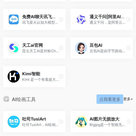
免费AI聊天讯飞星火
通义千问|阿里AI语言模型
讯飞星火认知大模型，能够基于自然对话方式理解与执行任务，提供语言理解、知识问答、逻辑推理、数学题解答、代码理解与编写等多种能力。
通义千问，是阿里云推出的一个超大规模的语言模型，功能包括多轮对话、文案创作、逻辑推理、多模态理解、多语言支持。能够跟人类进行多轮的交互，也融入了多模态的知识理解，且有文案创作能力，能够续写小说，编写邮件等。
天工ai官网
豆包AI
昆仑天工AI是对标ChatGPT的双千亿级大语言模型，也是一个对话式AI助手。「天工」通过自然语言与用户进行问答交互，AI生成能力可满足文案创作、知识问答、逻辑推演、数理推算、代码编程等多元化需求。天工作为一款大型语言模型，拥有强大的自然语言处理和智能交互能力，能够实现智能问答、聊天互动、文本生成等多种应用场景，并且具有丰富的知识储备，涵盖科学、技术、文化、艺术、历史等领域。
豆包AI是由字节跳动推出的一款多功能人工智能工具，旨在通过智能化服务提升用户体验，提供对话交流、写作辅助、学习支持、图片生成等多种功能
Kimi智能
Kimi 是一个有着超大“内存”的智能助手，可以一口气读完二十万字的小说，还会上网冲浪，快来跟他聊聊吧 | Kimi.ai - Moonshot AI 出品的智能助手
AI绘画工具
更多+
点我看更多
吐司TusiArt
AI图片无损放大
吐司TusiArt，AI绘画工具免费体验
Bigjpg是一个智能无损免费放大图片，图片转换分辨率，把模糊图片变清晰的在线工具