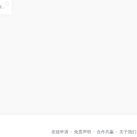
博查是一个无广告干扰的答案引擎。你可以用自然语言提问，它会理解问题、细分检索并生成准确的答案
友链申请
免责声明
合作共赢
关于我们