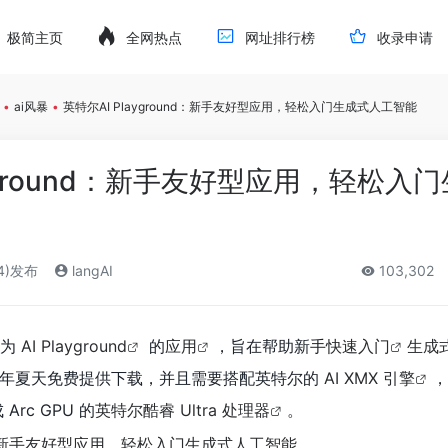
极简主页
全网热点
网址排行榜
收录申请
•
ai风暴
•
英特尔AI Playground：新手友好型应用，轻松入门生成式人工智能
ayground：新手友好型应用，轻松入
24)发布
langAI
103,302
名为
AI Playground
的
应用
，旨在帮助新手
快速入门
生成
今年夏天免费提供下载，并且需要搭配英特尔的
AI XMX 引擎
，
Arc GPU 的
英特尔酷睿 Ultra 处理器
。