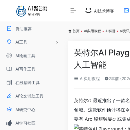
AI技术博客
赞助推荐
首页
•
AI实用教程
•
AI科普
•
ai资讯
AI工具
英特尔AI Pl
AI绘画工具
人工智能
AI写作工具
AI实用教程
2年前 (20
在线翻译工具
AI论文辅助工具
英特尔
最近推出了一款
领域。这款软件预计将在
AI研究中心
要有
Arc 锐炬独显
或集成 
AI学习社区