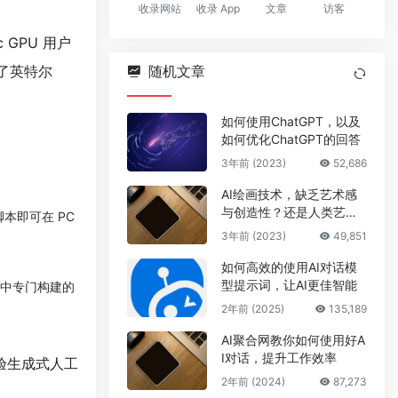
收录网站
收录 App
文章
访客
 GPU 用户
了
英特尔
随机文章
如何使用ChatGPT，以及
如何优化ChatGPT的回答
3年前 (2023)
52,686
AI绘画技术，缺乏艺术感
与创造性？还是人类艺术
脚本即可在 PC
家的失业威胁？
3年前 (2023)
49,851
如何高效的使用AI对话模
型提示词，让AI更佳智能
U 中专门构建的
2年前 (2025)
135,189
AI聚合网教你如何使用好A
I对话，提升工作效率
验生成式人工
2年前 (2024)
87,273