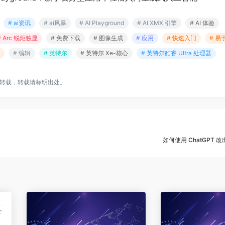
# ai资讯
# ai风暴
# AI Playground
# AI XMX 引擎
# AI 体验
# Arc 锐炬独显
# 免费下载
# 图像生成
# 应用
# 快速入门
# 易
# 编辑
# 英特尔
# 英特尔 Xe-核心
# 英特尔酷睿 Ultra 处理器
转载，转载请标明出处。
如何使用 ChatGPT 