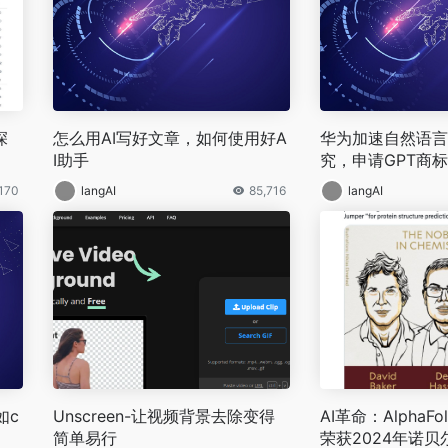
深
怎么用AI写好文章，如何使用好A
华为加速自然语言
I助手
究，申请GPT商
,170
langAI
85,716
langAI
如c
Unscreen-让视频背景去除变得
AI革命：Alpha
简单易行
荣获2024年诺贝