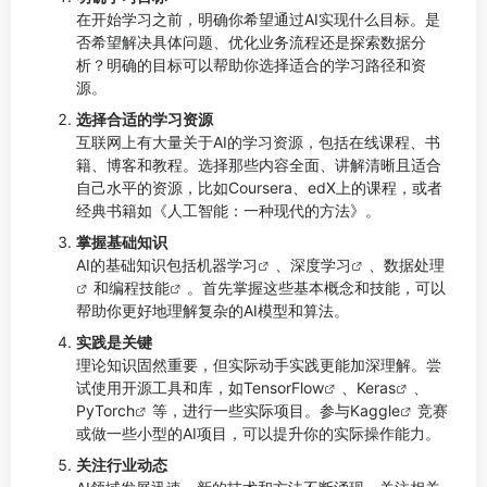
在开始学习之前，明确你希望通过AI实现什么目标。是
否希望解决具体问题、优化业务流程还是探索数据分
析？明确的目标可以帮助你选择适合的学习路径和资
源。
选择合适的学习资源
互联网上有大量关于AI的学习资源，包括在线课程、书
籍、博客和教程。选择那些内容全面、讲解清晰且适合
自己水平的资源，比如Coursera、edX上的课程，或者
经典书籍如《人工智能：一种现代的方法》。
掌握基础知识
AI的基础知识包括
机器学习
、
深度学习
、
数据处理
和
编程技能
。首先掌握这些基本概念和技能，可以
帮助你更好地理解复杂的AI模型和算法。
实践是关键
理论知识固然重要，但实际动手实践更能加深理解。尝
试使用开源工具和库，如
TensorFlow
、
Keras
、
PyTorch
等，进行一些实际项目。参与
Kaggle
竞赛
或做一些小型的AI项目，可以提升你的实际操作能力。
关注行业动态