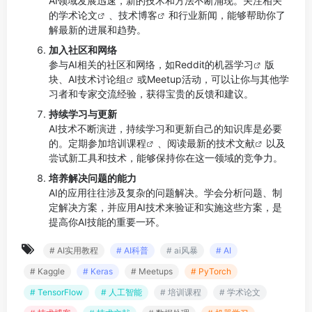
AI领域发展迅速，新的技术和方法不断涌现。关注相关
的
学术论文
、
技术博客
和行业新闻，能够帮助你了
解最新的进展和趋势。
加入社区和网络
参与AI相关的社区和网络，如Reddit的
机器学习
版
块、AI技术
讨论组
或Meetup活动，可以让你与其他学
习者和专家交流经验，获得宝贵的反馈和建议。
持续学习与更新
AI技术不断演进，持续学习和更新自己的知识库是必要
的。定期参加
培训课程
、阅读最新的
技术文献
以及
尝试新工具和技术，能够保持你在这一领域的竞争力。
培养解决问题的能力
AI的应用往往涉及复杂的问题解决。学会分析问题、制
定解决方案，并应用AI技术来验证和实施这些方案，是
提高你AI技能的重要一环。
# AI实用教程
# AI科普
# ai风暴
# AI
# Kaggle
# Keras
# Meetups
# PyTorch
# TensorFlow
# 人工智能
# 培训课程
# 学术论文