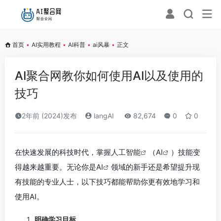
首页
•
AI实用教程
•
AI科普
•
ai风暴
•
正文
AI聚合网教你如何使用AI以及使用的
技巧
2年前 (2024)发布
langAI
82,674
0
0
在快速发展的科技时代，掌握
人工智能
（
AI
）技能变
得越来越重要。无论你是
AI
领域的新手还是希望提升现
有技能的专业人士，以下技巧都能帮助你更有效地学习和
使用AI。
明确学习目标