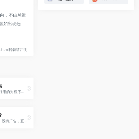
向，不由AI聚
内容如出现违
104.html转载请注明
索
Goobe一个好用的为程序员服务的互联网搜索引擎工具
索
秘塔AI搜索，没有广告，直达结果