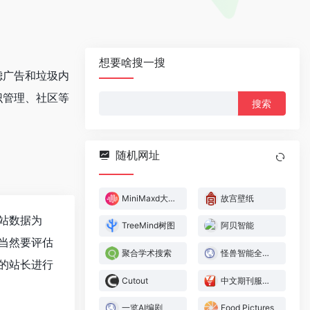
想要啥搜一搜
滤广告和垃圾内
识管理、社区等
搜
索：
随机网址
MiniMaxd大模型
故宫壁纸
站数据为
TreeMind树图
阿贝智能
当然要评估
聚合学术搜索
怪兽智能全息舱
的站长进行
Cutout
中文期刊服务平台
一览AI编剧
Food Pictures