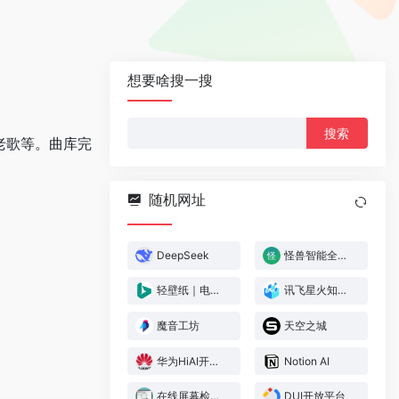
想要啥搜一搜
搜
老歌等。曲库完
索：
随机网址
DeepSeek
怪兽智能全息舱
轻壁纸｜电脑壁纸
讯飞星火知识库文档问答
魔音工坊
天空之城
华为HiAI开放平台
Notion AI
在线屏幕检测网站
DUI开放平台