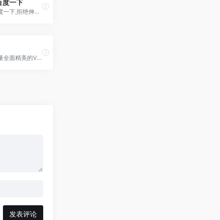
百度一下
让我帮你百度一下,拒绝伸手党,有趣的网页
指尖上，海量全面精美的VR全景旅游景点介绍
发表评论