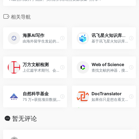
相关导航
海豚AI写作
讯飞星火知识库文档问答
由海外留学生发起的AI写作平台，提供高效的科研智能写作辅助功能和服务
基于讯飞星火知识库方案，高效检索文档信息，准确回答专业问题。提供Al分析、阅读、问答工具，让大模型助你高效了解文档内容。
万方文献检测
Web of Science
上亿篇学术期刊、会议论文、学位论文、专利数据、报纸数据、标准数据、英文资源，覆盖国内核心期刊、主要会议、学科以及优秀报纸，千万级具有学术价值的网络资源
查找文献的神器，搜索功能齐全，数据和文献也比较多，建议大家好好利用！
自然科学基金
DocTranslator
75 万+获批项目数据,智能析热点,一键生成高质量申请书
如果你只是想在看文献时，查找个别不认识的词，可以用下面这个网站。
暂无评论