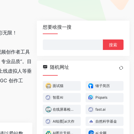
想要啥搜一搜
彩无限！
搜
索：
视频创作者工具
，专业品质”。目
随机网址
将上线虚拟人等垂
GC 创作工
面试猫
锤子简历
智星AI
Piqsels
在线屏幕检测网站
fast.ai
AI绘图|ai大作
自然科学基金
请以爱站数
AI图片无损放大
ai 全网