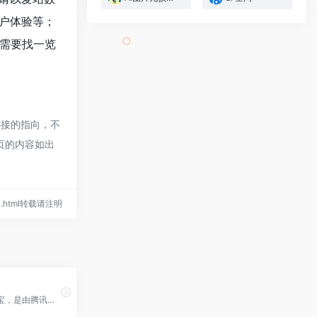
户体验等；
需要找一览
链接的指向，不
网页的内容如出
800.html转载请注明
我是腾讯元宝，是由腾讯开发的AI助手。我具备强大的语言理解、计算、编程以及绘画能力，可以提供多种形式的服务，包括但不限于解答问题、提供建议等