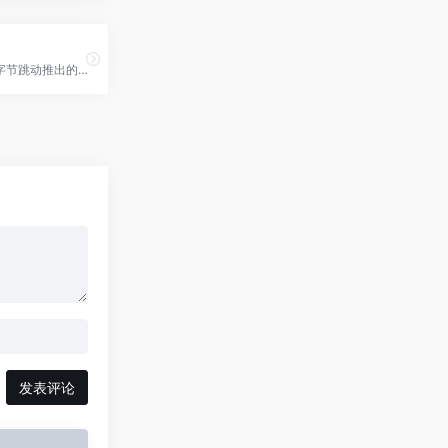
豆包AI是由字节跳动推出的一款多功能人工智能工具，旨在通过智能化服务提升用户体验，提供对话交流、写作辅助、学习支持、图片生成等多种功能
发表评论