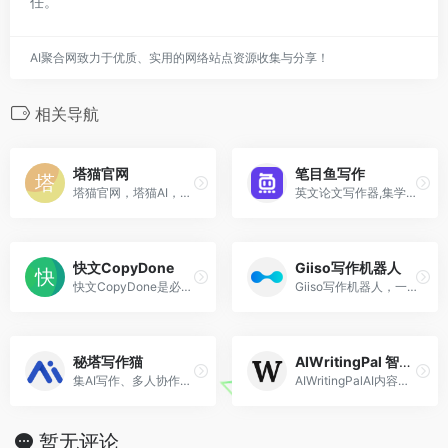
任。
AI聚合网致力于优质、实用的网络站点资源收集与分享！
相关导航
塔猫官网
笔目鱼写作
塔猫官网，塔猫AI，塔猫PPT，塔猫ChatPPT，塔猫GPT，ChatGPT，AI，智能PPT，Chat-PPT，
英文论文写作器,集学科翻译,学科润色改写等功能为一体的云端论文写作器。
快文CopyDone
Giiso写作机器人
快文CopyDone是必优科技旗下AI原创营销文案写作神器
Giiso写作机器人，一款内容创作AI辅助工具
秘塔写作猫
AIWritingPal 智写助手
集AI写作、多人协作、文本校对、改写润色、自动配图等功能为一体AI Native内容创作平台 一分钟了解如何使用 快速访问 新建文档 从空文本起草 AI写作 让AI辅助您高效写作
AIWritingPalAI内容创作工具
暂无评论