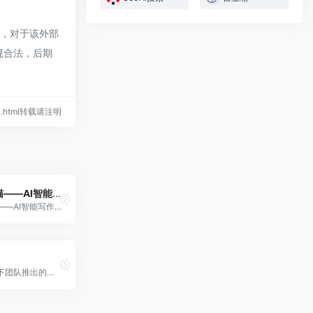
时，对于该外部
规合法，后期
401.html转载请注明
秘塔写作猫——AI智能写作工具
秘塔写作猫——AI智能写作工具
字节跳动旗下团队推出的免费...