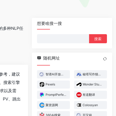
想要啥搜一搜
多种NLP任
搜
索：
随机网址
参考，建议
智谱AI开放平台
秘塔写作猫——AI智能写作工具
、搜索引擎
Pexels
Wonder Studio
求以及需
PromptPerfect
有道翻译
、PV、跳出
聚资源网
Colossyan
360AI搜索
百宝箱