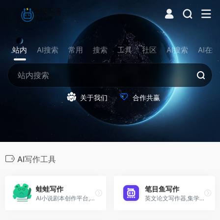
站内
AI搜索
常用
搜索
工具
社区
AI搜索
AI在
关于我们
合作共赢
AI写作工具
蛙蛙写作
笔目鱼写作
AI小说剧本创作平台,提供AI续写扩写润色长篇短篇剧本一站式AI写作工具
英文论文写作器,集学科翻译,学科润色改写等功能为一体的云端论文写作器。