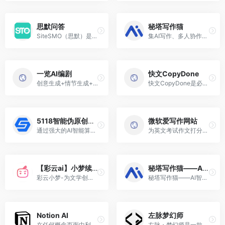
思默问答
秘塔写作猫
SiteSMO（思默）是一个综合性的AI应用平台，提供广泛的实用工具和服务。
集AI写作、多人协作、文本校对、改写润色、自动配图等功能为一体AI Native内容创作平台 一分钟了解如何使用 快速访问 新建文档 从空文本起草 AI写作 让AI辅助您高效写作
一览AI编剧
快文CopyDone
创意生成+情节生成+脚本生成...
快文CopyDone是必优科技旗下AI原创营销文案写作神器
5118智能伪原创工具
微软爱写作网站
通过强大的AI智能算法将任何...
为英文考试作文打分，支持从小学到雅思8大考试
【彩云ai】小梦续写
秘塔写作猫——AI智能写作工具
彩云小梦-为文学创作者及文学爱好者提供Ai辅助创作编辑工具
秘塔写作猫——AI智能写作工具
Notion AI
左脉梦幻师
在任何概念页面中利用 AI 的...
左脉・梦幻师是一款基于前沿A...